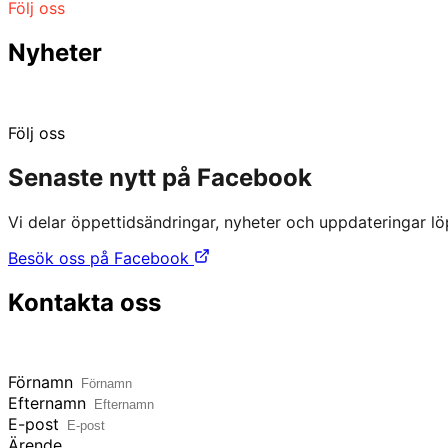
Följ oss
Nyheter
Senaste nytt från butiken
Följ oss
Senaste nytt på Facebook
Vi delar öppettidsändringar, nyheter och uppdateringar löp
Besök oss på Facebook
Kontakta oss
Frågor eller funderingar? Tveka inte på att höra av er.
Förnamn
Efternamn
E-post
Ärende