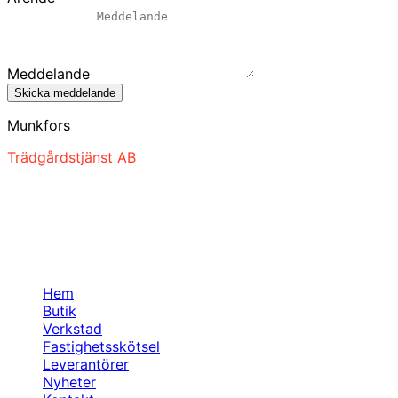
Meddelande
Skicka meddelande
Munkfors
Trädgårdstjänst AB
Din lokala partner för trädgård, skog, fastighetsskötsel o
Facebook
Sidor
Hem
Butik
Verkstad
Fastighetsskötsel
Leverantörer
Nyheter